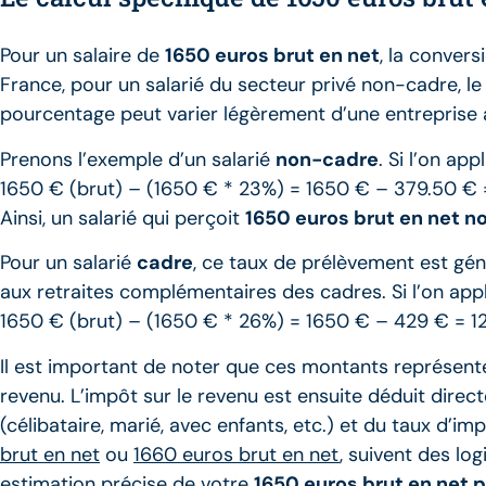
Pour un salaire de
1650 euros brut en net
, la conver
France, pour un salarié du secteur privé non-cadre, l
pourcentage peut varier légèrement d’une entreprise à 
Prenons l’exemple d’un salarié
non-cadre
. Si l’on ap
1650 € (brut) – (1650 € * 23%) = 1650 € – 379.50 € 
Ainsi, un salarié qui perçoit
1650 euros brut en net 
Pour un salarié
cadre
, ce taux de prélèvement est gén
aux retraites complémentaires des cadres. Si l’on app
1650 € (brut) – (1650 € * 26%) = 1650 € – 429 € = 12
Il est important de noter que ces montants représenten
revenu. L’impôt sur le revenu est ensuite déduit direc
(célibataire, marié, avec enfants, etc.) et du taux d
brut en net
ou
1660 euros brut en net
, suivent des lo
estimation précise de votre
1650 euros brut en net 