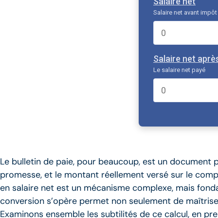
Salaire net
Salaire net avant impôt
Salaire net aprè
Le salaire net payé
Le bulletin de paie, pour beaucoup, est un document p
promesse, et le montant réellement versé sur le compt
en salaire net est un mécanisme complexe, mais fond
conversion s’opère permet non seulement de maîtriser
Examinons ensemble les subtilités de ce calcul, en pr