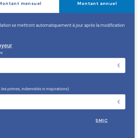
Montant mensuel
Montant annuel
ation se mettront automatiquement à jour après la modification
oyeur
se
€
 les primes, indemnités ni majorations)
€
SMIC