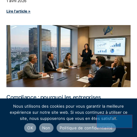
1 avril 2026
Lire l'article »
Compliance : pourquoi les entreprises
externalisent-elles cette fonction ?
Nous utilisons des cookies pour vous garantir la meilleure
expérience sur notre site web. Si vous continuez à utiliser ce
31 mars 2026
site, nous supposerons que vous en êtes satisfait.
Lire l'article »
OK
Non
Politique de confidentialité