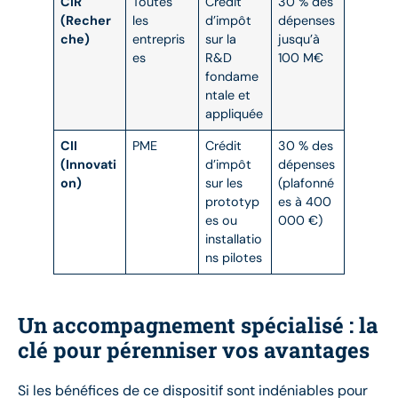
CIR
Toutes
Crédit
30 % des
(Recher
les
d’impôt
dépenses
che)
entrepris
sur la
jusqu’à
es
R&D
100 M€
fondame
ntale et
appliquée
CII
PME
Crédit
30 % des
(Innovati
d’impôt
dépenses
on)
sur les
(plafonné
prototyp
es à 400
es ou
000 €)
installatio
ns pilotes
Un accompagnement spécialisé : la
clé pour pérenniser vos avantages
Si les bénéfices de ce dispositif sont indéniables pour