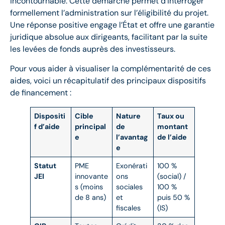
incontournable. Cette démarche permet d’interroger
formellement l’administration sur l’éligibilité du projet.
Une réponse positive engage l’État et offre une garantie
juridique absolue aux dirigeants, facilitant par la suite
les levées de fonds auprès des investisseurs.
Pour vous aider à visualiser la complémentarité de ces
aides, voici un récapitulatif des principaux dispositifs
de financement :
Dispositi
Cible
Nature
Taux ou
f d’aide
principal
de
montant
e
l’avantag
de l’aide
e
Statut
PME
Exonérati
100 %
JEI
innovante
ons
(social) /
s (moins
sociales
100 %
de 8 ans)
et
puis 50 %
fiscales
(IS)