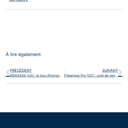
décideurs.
À lire également
PRÉCÉDENT
SUIVANT
INDEXASX: XJO : le tour d’horizon de l’indice de référence du marché australien
Filbanque Pro (CIC) : outil de gestion qui simplifie vraiment la trésorerie des entrepreneurs ?