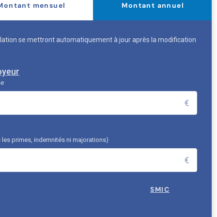
Montant mensuel
Montant annuel
ation se mettront automatiquement à jour après la modification
oyeur
se
€
 les primes, indemnités ni majorations)
€
SMIC