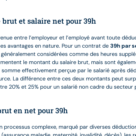
 brut et salaire net pour 39h
nue entre l’employeur et l’employé avant toute déductio
 les avantages en nature. Pour un contrat de
39h par 
nt généralement considérées comme des heures suppl
gmentent le montant du salaire brut, mais sont égal
 la somme effectivement perçue par le salarié après dé
source. La différence entre ces deux montants peut surp
entre 20% et 25% pour un salarié non cadre du secteur 
brut en net pour 39h
d’un processus complexe, marqué par diverses déduction
e (assurance maladie, maternité, invalidité, décès), les 