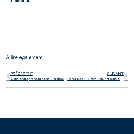
décideurs.
À lire également
PRÉCÉDENT
SUIVANT
Auto-entrepreneur : est-il vraiment possible d’obtenir une carte bancaire professionnelle gratuite ?
Gérer une SCI familiale : quelle est la meilleure option bancaire pour un compte professionnel ?