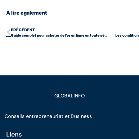
À lire également
PRÉCÉDENT
Guide complet pour acheter de l’or en ligne en toute sécurité
Les condition
GLOBALINFO
Conseils entrepreneuriat et Business
Liens