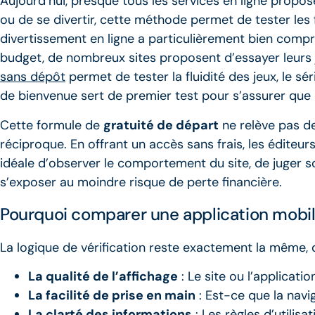
Aujourd’hui, presque tous les services en ligne propos
ou de se divertir, cette méthode permet de tester les f
divertissement en ligne a particulièrement bien compr
budget, de nombreux sites proposent d’essayer leurs j
sans dépôt
permet de tester la fluidité des jeux, le sé
de bienvenue sert de premier test pour s’assurer que l
Cette formule de
gratuité de départ
ne relève pas de
réciproque. En offrant un accès sans frais, les éditeur
idéale d’observer le comportement du site, de juger son
s’exposer au moindre risque de perte financière.
Pourquoi comparer une application mobile
La logique de vérification reste exactement la même, q
La qualité de l’affichage
: Le site ou l’applicati
La facilité de prise en main
: Est-ce que la navi
La clarté des informations
: Les règles d’utilis