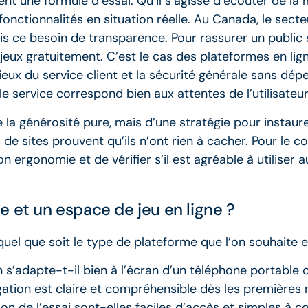
ent une formule d’essai. Qu’il s’agisse d’écouter de l
onctionnalités en situation réelle. Au Canada, le secteu
is ce besoin de transparence. Pour rassurer un public 
eux gratuitement. C’est le cas des plateformes en lign
rieux du service client et la sécurité générale sans dép
e service correspond bien aux attentes de l’utilisateur
 la générosité pure, mais d’une stratégie pour instaur
s de sites prouvent qu’ils n’ont rien à cacher. Pour le 
 ergonomie et de vérifier s’il est agréable à utiliser a
 et un espace de jeu en ligne ?
uel que soit le type de plateforme que l’on souhaite e
on s’adapte-t-il bien à l’écran d’un téléphone portable 
gation est claire et compréhensible dès les premières 
ation de l’essai sont-elles faciles d’accès et simples à