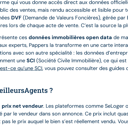
rme qui vous donne accès direct aux données officiell
ic des ventes, mais rendu accessible et lisible pour t
nnées
DVF
(Demande de Valeurs Foncières), gérée par Et
res lors de chaque acte de vente. C’est la source la plu
présente ces
données immobilières open data
de man
ux experts, Pappers la transforme en une carte interact
ons avec son autre spécialité : les données d’entrepri
tamment une
SCI
(Société Civile Immobilière), ce qui est
’est-ce qu’une SCI
, vous pouvez consulter des guides 
eilleursAgents ?
:
prix net vendeur
. Les plateformes comme SeLoger ou
dé par le vendeur dans son annonce. Ce prix inclut q
t pas le prix auquel le bien s’est réellement vendu. Vou