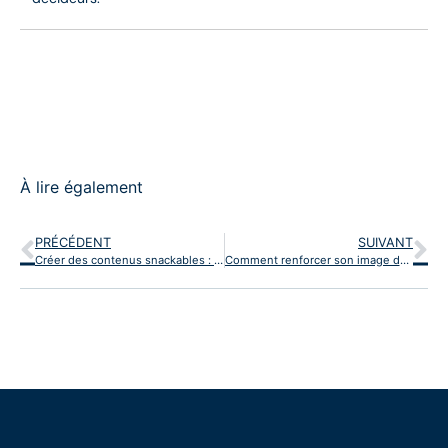
À lire également
PRÉCÉDENT
SUIVANT
Créer des contenus snackables : l’art de capter l’attention en moins de 15 secondes
Comment renforcer son image de marque avec un écusson PVC ?