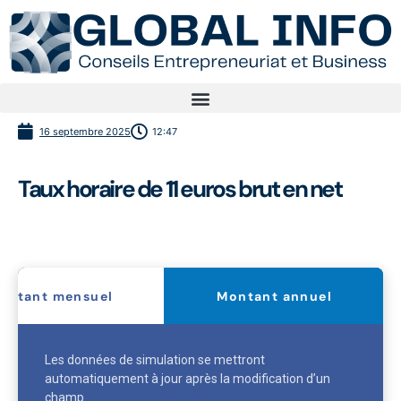
16 septembre 2025
12:47
Taux horaire de 11 euros brut en net
ontant mensuel
Montant annuel
Les données de simulation se mettront
automatiquement à jour après la modification d’un
champ.