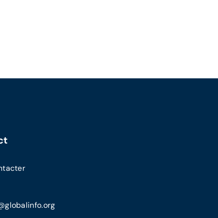
ct
ntacter
globalinfo.org