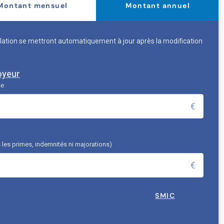
Montant mensuel
Montant annuel
ation se mettront automatiquement à jour après la modification
oyeur
se
€
 les primes, indemnités ni majorations)
€
SMIC