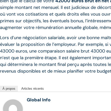
Bien que le calcul de votre
42000 euros brut en net 
simple montant net mensuel. Il est judicieux de déco
où vont vos cotisations et quels droits elles vous ou
primes sur objectifs, les éventuels bonus, l’intéressem
augmenter votre rémunération annuelle globale, même si
Lors d’une négociation salariale, avoir une bonne maî
évaluer la proposition de l’employeur. Par exemple, si
43000 euros, une comparaison salaire brut 43000 euro
n’est que la première étape. Il est également importa
qui déterminera le montant final perçu après toutes l
revenus disponibles et de mieux planifier votre budge
À propos
Articles récents
Global Info