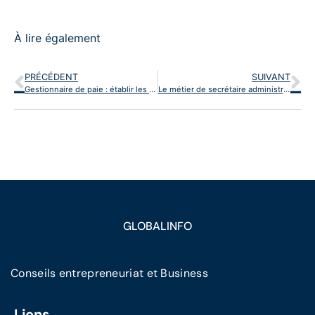
À lire également
PRÉCÉDENT
SUIVANT
Gestionnaire de paie : établir les bulletins de salaire et gérer le social
Le métier de secrétaire administratif : polyvalence et organisation
GLOBALINFO
Conseils entrepreneuriat et Business
Liens