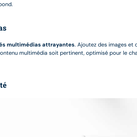
ebond.
as
tés multimédias attrayantes
. Ajoutez des images et 
e contenu multimédia soit pertinent, optimisé pour le ch
té