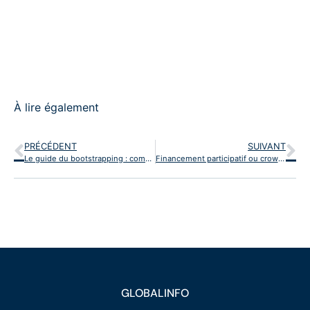
À lire également
PRÉCÉDENT
SUIVANT
Le guide du bootstrapping : comment développer son entreprise sans levée de fonds?
Financement participatif ou crowdfunding : comment réussir sa campagne pour un projet artisanal ?
GLOBALINFO