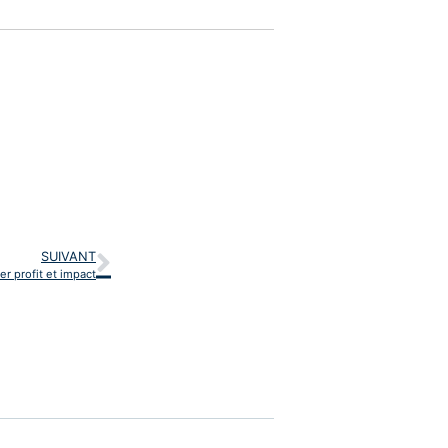
SUIVANT
er profit et impact