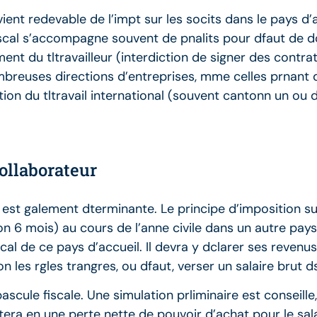
ient redevable de l’impt sur les socits dans le pays d
iscal s’accompagne souvent de pnalits pour dfaut de dcl
nt du tltravailleur (interdiction de signer des contrat
e nombreuses directions d’entreprises, mme celles prnan
tion du tltravail international (souvent cantonn un ou
ollaborateur
e est galement dterminante. Le principe d’imposition s
iron 6 mois) au cours de l’anne civile dans un autre pays,
cal de ce pays d’accueil. Il devra y dclarer ses revenus
 les rgles trangres, ou dfaut, verser un salaire brut d
ascule fiscale. Une simulation prliminaire est conseille,
ultera en une perte nette de pouvoir d’achat pour le sal