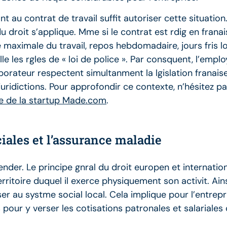
 au contrat de travail suffit autoriser cette situation
 du droit s’applique. Mme si le contrat est rdig en franai
re maximale du travail, repos hebdomadaire, jours fris 
le les rgles de « loi de police ». Par consquent, l’empl
borateur respectent simultanment la lgislation franaise
uridictions. Pour approfondir ce contexte, n’hésitez pas
ute de la startup Made.com
.
iales et l’assurance maladie
er. Le principe gnral du droit europen et international 
erritoire duquel il exerce physiquement son activit. Ainsi,
ser au systme social local. Cela implique pour l’entrepri
 pour y verser les cotisations patronales et salarial