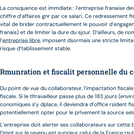
La consquence est immdiate : l’entreprise franaise dev
chiffre d’affaires gnr par ce salari. Ce redressement f
vital de brider contractuellement le pouvoir d’engageme
franais) et de limiter la dure du sjour. D’ailleurs, d
l’
entreprise libre
, imposent dsormais une stricte limita
risque d’tablissement stable.
Rmunration et fiscalit personnelle du c
Du point de vue du collaborateur, l’impactation fiscal
fiscale. Si le tltravailleur passe plus de 183 jours (env
conomiques s’y dplace, il deviendra d’office rsident fis
potentiellement opter pour le prlvement la source selon
L’entreprise doit alerter ses collaborateurs sur cette b
l’impt sur le revenu est suprieur celui de la France rs