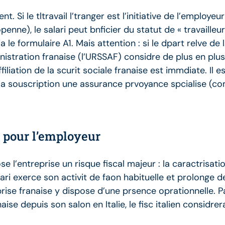
. Si le tltravail l’tranger est l’initiative de l’employeu
e), le salari peut bnficier du statut de « travailleur 
via le formulaire A1. Mais attention : si le dpart relve 
inistration franaise (l’URSSAF) considre de plus en plu
iation de la scurit sociale franaise est immdiate. Il est
 la souscription une assurance prvoyance spcialise (co
e pour l’employeur
se l’entreprise un risque fiscal majeur : la caractrisati
lari exerce son activit de faon habituelle et prolonge de
eprise franaise y dispose d’une prsence oprationnelle. P
ise depuis son salon en Italie, le fisc italien considre