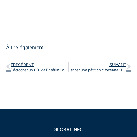
À lire également
PRÉCÉDENT
SUIVANT
Décrocher un CDI via l’intérim : comment identifier les agences les plus efficaces ?
Lancer une pétition citoyenne : les facteurs qui la rendent réellement efficace
GLOBALINFO