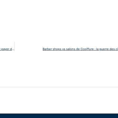
Apprentissage : cette nouvelle charge de 750€ que tous les employeurs devront payer dès cet été
Barber shops vs salons de Ccoiffure : la guerre des c