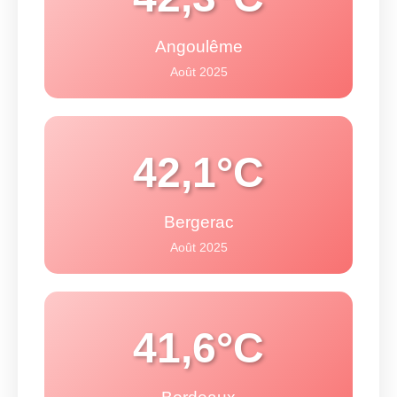
Angoulême
Août 2025
42,1°C
Bergerac
Août 2025
41,6°C