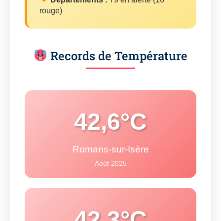
rouge)
Records de Température
42,6°C
Romans-sur-Isère
Août 2025
42,3°C