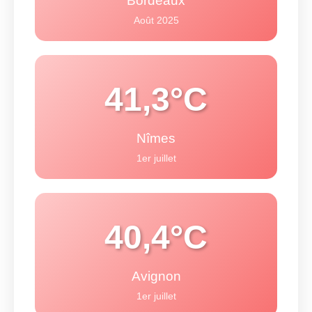
Bordeaux
Août 2025
41,3°C
Nîmes
1er juillet
40,4°C
Avignon
1er juillet