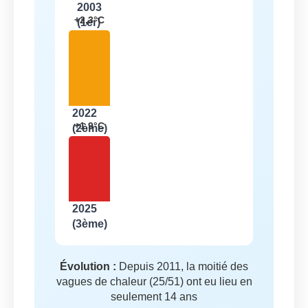
2003
+2,3°C
(1er)
2022
+1,9°C
(2ème)
2025
(3ème)
Évolution :
Depuis 2011, la moitié des
vagues de chaleur (25/51) ont eu lieu en
seulement 14 ans